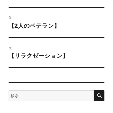
者
日:
投
前
稿
【2人のベテラン】
前
の
ナ
投
ビ
稿:
次
ゲ
【リラクゼーション】
次
の
ー
投
シ
稿:
ョ
検
検
索
ン
索: