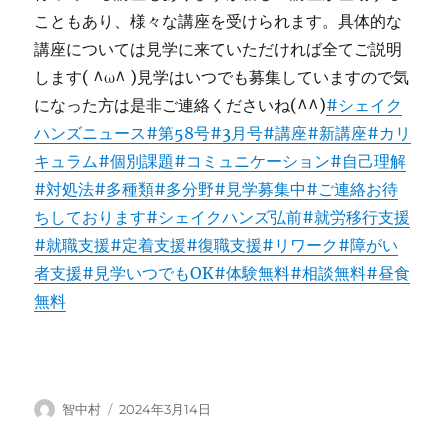
こともあり、様々な講座を受けられます。具体的な
講座については見学に来ていただければ全てご説明
します( ^ω^ )見学はいつでも募集していますので気
になった方は是非ご連絡くださいね(^^)
#シェイク
ハンズニュース
#第58号
#3月号
#講座
#新講座
#カリ
キュラム
#個別課題
#コミュニケーション
#自己理解
#対処法
#多種類
#多分野
#見学募集中
#ご連絡お待
ちしております
#シェイクハンズ弘前
#就労移行支援
#就職支援
#定着支援
#復職支援
#リワーク
#障がい
者支援
#見学いつでもOK
#体験無料
#相談無料
#昼食
無料
投
投
智中村
2024年3月14日
稿
稿