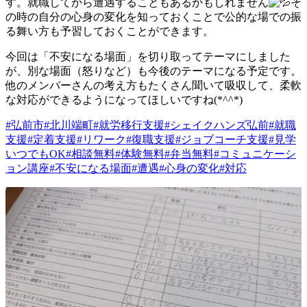
す。就職してから遭遇することもあるかもしれません
そ
の時の自分の心身の変化を知っておくことで公的な場での振
る舞い方も予習しておくことができます。
今回は「不安になる場面」を切り取ってテーマにしました
が、別な場面（怒りなど）も今後のテーマになる予定です。
他のメンバーさんの考え方もたくさん聞いて吸収して、柔軟
な対応ができるようになってほしいですね(*^^*)
#弘前市
#北川端町
#就労移行支援
#シェイクハンズ弘前
#就職
支援
#定着支援
#リワーク
#復職支援
#ジョブコーチ支援
#見学
いつでもOK
#相談無料
#体験無料
#弁当無料
#コミュニケーシ
ョン講座
#不安になる場面
#遭遇
#心身の変化
#対応