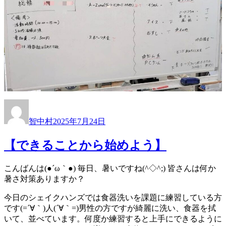
投
投
稿
稿
智中村
2025年7月24日
者
日:
【できることから始めよう】
こんばんは(●´ω｀●) 毎日、暑いですね(^◇^;) 皆さんは何か
暑さ対策ありますか？
今日のシェイクハンズでは食器洗いを課題に練習している方
です(=´∀｀)人(´∀｀=)男性の方ですが綺麗に洗い、食器を拭
いて、並べています。何度か練習すると上手にできるように