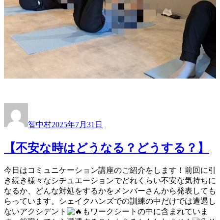
投
投
稿
稿
智中村
2025年7月31日
者
日:
【不安な時はどうなる？どうする？】
今日はコミュニケーション講座のご紹介をします！前回に引
き続き様々なシチュエーションでどれくらい不安な気持ちに
なるか、どんな対処をするかをメンバーさんから発表しても
らっています。シェイクハンズでの訓練の中だけでは遭遇し
ないアクシデント
もワークシートの中に含まれていま