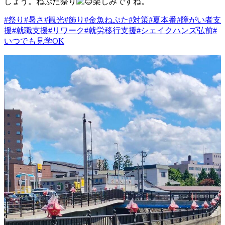
しょう。ねぷた祭り
楽しみですね。
#祭り
#暑さ
#観光
#飾り
#金魚ねぷた
#対策
#夏本番
#障がい者支
援
#就職支援
#リワーク
#就労移行支援
#シェイクハンズ弘前
#
いつでも見学OK