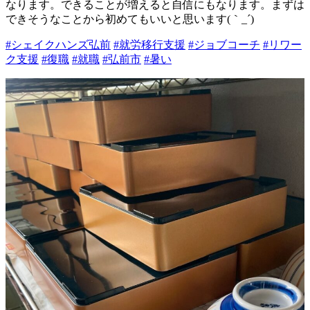
なります。できることが増えると自信にもなります。まずは
できそうなことから初めてもいいと思います(｀_´)ゞ
#シェイクハンズ弘前
#就労移行支援
#ジョブコーチ
#リワー
ク支援
#復職
#就職
#弘前市
#暑い