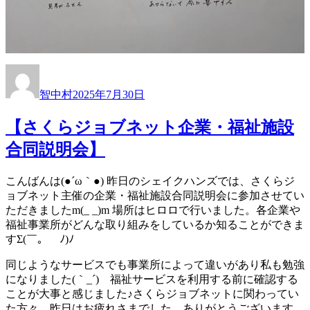
投
投
稿
稿
智中村
2025年7月30日
者
日:
【さくらジョブネット企業・福祉施設
合同説明会】
こんばんは(●´ω｀●) 昨日のシェイクハンズでは、さくらジ
ョブネット主催の企業・福祉施設合同説明会に参加させてい
ただきましたm(_ _)m 場所はヒロロで行いました。各企業や
福祉事業所がどんな取り組みをしているか知ることができま
すΣ(￣。￣ﾉ)ﾉ
同じようなサービスでも事業所によって違いがあり私も勉強
になりました(｀_´)ゞ福祉サービスを利用する前に確認する
ことが大事と感じました♪さくらジョブネットに関わってい
た方々、昨日はお疲れさまでした。ありがとうございます。