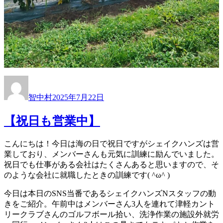
投
投
稿
稿
智中村
2025年7月22日
者
日:
【祝日も営業中】
こんにちは！今日は海の日で祝日ですがシェイクハンズは営
業しており、メンバーさんも元気に訓練に励んでいました。
祝日でも仕事がある会社はたくさんあると思いますので、そ
のような会社に就職したときの訓練です( ^ω^ )
今日は本日のSNS当番であるシェイクハンズNスタッフの動
きをご紹介。午前中はメンバーさん3人を連れて津軽カント
リークラブさんのゴルフボール拾い、洗浄作業の施設外就労