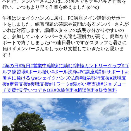
へ同行。メンバーさん3人はこの暑さでもテキパキと作業を
行い、いつもより早く作業を終えました(o^^o)
午後はシェイクハンズに戻り、PC講座メイン講師のサポー
トをしました。練習問題の確認や質問のあるメンバーさんが
いれば対応します。講師スタッフの説明が分かりやすいの
と、参加しているメンバーさん達も理解力が高く、簡単なサ
ポートで終了しました(^^)連日暑いですがスタッフも暑さに
負けずメンバーさんをしっかり支援していきたいと思いま
す！
#海の日
#祝日
#営業中
#訓練に励む
#津軽カントリークラブ
#ゴ
ルフ練習場
#ボール拾い
#ボール洗浄
#PC講座
#講師サポート
#
暑さに負けるな
#シェイクハンズ弘前
#就労移行支援
#就職支
援
#定着支援
#復職支援
#リワーク
#障がい者支援
#ジョブコー
チ支援
#見学いつでもOK
#体験無料
#相談無料
#昼食無料