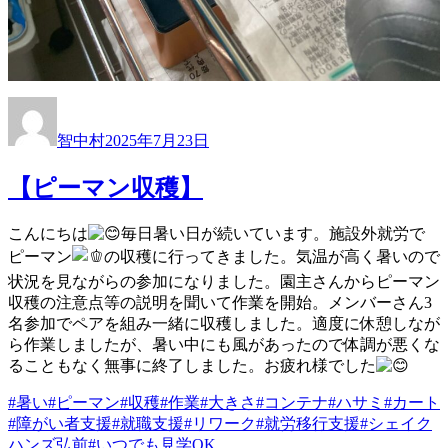
投
投
稿
稿
智中村
2025年7月23日
者
日:
【ピーマン収穫】
こんにちは
毎日暑い日が続いています。施設外就労で
ピーマン
の収穫に行ってきました。気温が高く暑いので
状況を見ながらの参加になりました。園主さんからピーマン
収穫の注意点等の説明を聞いて作業を開始。メンバーさん3
名参加でペアを組み一緒に収穫しました。適度に休憩しなが
ら作業しましたが、暑い中にも風があったので体調が悪くな
ることもなく無事に終了しました。お疲れ様でした
#暑い
#ピーマン
#収穫
#作業
#大きさ
#コンテナ
#ハサミ
#カート
#障がい者支援
#就職支援
#リワーク
#就労移行支援
#シェイク
ハンズ弘前
#いつでも見学OK