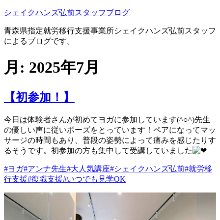
コ
シェイクハンズ弘前スタッフブログ
ン
青森県指定就労移行支援事業所シェイクハンズ弘前スタッフ
テ
によるブログです。
ン
ツ
月:
2025年7月
へ
ス
キ
ッ
【初参加！】
プ
今日は体験者さんが初めてヨガに参加しています(^○^)先生
の優しい声に従いポーズをとっています！ペアになってマッ
サージの時間もあり、普段の姿勢によって痛みを感じたりす
るそうです。初参加の方も集中して受講していました
#ヨガ
#アンナ先生
#大人気講座
#シェイクハンズ弘前
#就労移
行支援
#復職支援
#いつでも見学OK