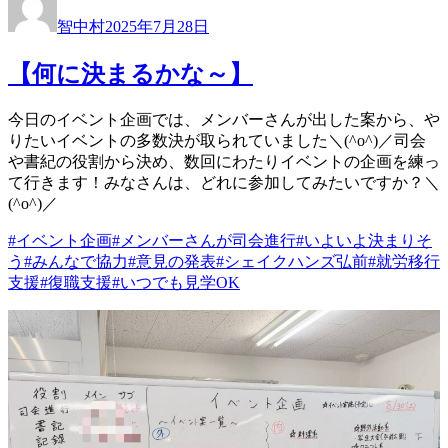
稿
稿
智中村
2025年7月28日
者
日:
【何に決まるかな～】
今日のイベント企画では、メンバーさんが出した案から、や
りたいイベントの多数決が取られていました＼(^o^)／司会
や書紀の役割から決め、数回にわたりイベントの企画を練っ
て行きます！みなさんは、どれに参加してみたいですか？＼
(^o^)／
#イベント企画
#メンバーさんが司会進行
#いよいよ決まりそ
う
#みんなで協力
#意見の発表
#シェイクハンズ弘前
#就労移行
支援
#復職支援
#いつでも見学OK