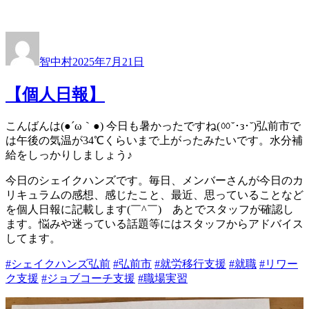
投
投
稿
稿
智中村
2025年7月21日
者
日:
【個人日報】
こんばんは(●´ω｀●) 今日も暑かったですね(ㆀ˘･з･˘)弘前市で
は午後の気温が34℃くらいまで上がったみたいです。水分補
給をしっかりしましょう♪
今日のシェイクハンズです。毎日、メンバーさんが今日のカ
リキュラムの感想、感じたこと、最近、思っていることなど
を個人日報に記載します(￣^￣)ゞあとでスタッフが確認し
ます。悩みや迷っている話題等にはスタッフからアドバイス
してます。
#シェイクハンズ弘前
#弘前市
#就労移行支援
#就職
#リワー
ク支援
#ジョブコーチ支援
#職場実習