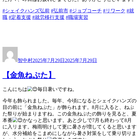
#シェイクハンズ弘前
#弘前市
#ジョブコーチ
#リワーク
#就
職
#定着支援
#就労移行支援
#職場実習
投
投
稿
稿
智中村
2025年7月29日
2025年7月29日
者
日:
【金魚ねぷた】
こんにちは
毎日暑いですね。
今年も飾られました。毎年、今頃になるとシェイクハンズの
目の前に「金魚ねぷた」が飾られます。8月に入ると、ねぷ
た祭りが始まりますね。この金魚ねぷたの飾りを見ると、夏
本番
かなっと思います。あと少しで7月も終わって8月
に入リます。梅雨明けして更に暑さが増してくると思います
が、水分補給をこまめにしながら暑さ対策をして乗り切りま