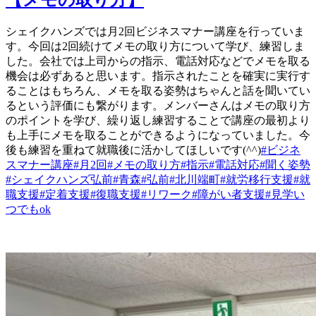
シェイクハンズでは月2回ビジネスマナー講座を行っていま
す。今回は2回続けてメモの取り方について学び、練習しま
した。会社では上司からの指示、電話対応などでメモを取る
機会は必ずあると思います。指示されたことを確実に実行す
ることはもちろん、メモを取る姿勢はちゃんと話を聞いてい
るという評価にも繋がります。メンバーさんはメモの取り方
のポイントを学び、繰り返し練習することで講座の最初より
も上手にメモを取ることができるようになっていました。今
後も練習を重ねて就職後に活かしてほしいです(^^)
#ビジネ
スマナー講座
#月2回
#メモの取り方
#指示
#電話対応
#聞く姿勢
#シェイクハンズ弘前
#青森
#弘前
#北川端町
#就労移行支援
#就
職支援
#定着支援
#復職支援
#リワーク
#障がい者支援
#見学い
つでもok