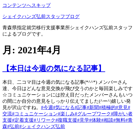
コンテンツへスキップ
シェイクハンズ弘前スタッフブログ
青森県指定就労移行支援事業所シェイクハンズ弘前スタッフ
によるブログです。
月:
2021年4月
【本日は今週の気になる記事】
本日、二コマ目は今週の気になる記事(*^^*) メンバーさん
達、今日はどんな意見交換が飛び交うのかと毎回楽しみです
☆コミュニケーションには控え目だったメンバーさんもいつ
の間にか自分の意見をしっかり伝えてました(^ー^)嬉しい発
見が沢山ですね。
#今週
#気になる
#記事
#新聞
#積極的
#意見
#
交流
#コミュニケーション
#楽しみ
#グループワーク
#障がい者
支援
#定着支援
#リワーク
#復職支援
#見学
#体験
#相談
#無料
#青
森
#弘前
#シェイクハンズ弘前