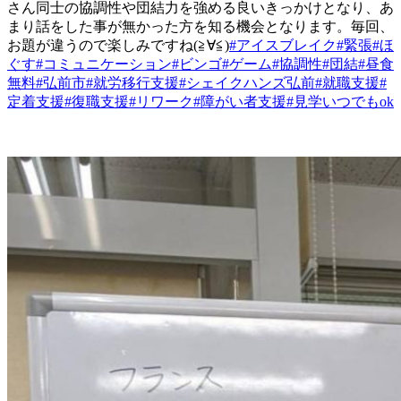
さん同士の協調性や団結力を強める良いきっかけとなり、あ
まり話をした事が無かった方を知る機会となります。毎回、
お題が違うので楽しみですね(≧∀≦)
#アイスブレイク
#緊張
#ほ
ぐす
#コミュニケーション
#ビンゴ
#ゲーム
#協調性
#団結
#昼食
無料
#弘前市
#就労移行支援
#シェイクハンズ弘前
#就職支援
#
定着支援
#復職支援
#リワーク
#障がい者支援
#見学いつでもok