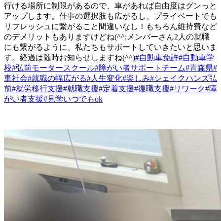
行ける場所に制限があるので、車があれば自由度はグンっと
アップします。仕事の選択肢も広がるし、プライベートでも
リフレッシュに繋がること間違いなし！もちろん維持費など
のデメリットもありますけどね(^^;メンバーさん2人の就職
にも繋がるように、私たちもサポートしていきたいと思いま
す。経過は随時お知らせしますね(^^)
#自動車免許
#自動車学
校
#弘前モータースクール
#障がい者サポートチーム
#青森県
#
車社会
#就職の幅広がる
#人生変化
#楽しみ
#シェイクハンズ弘
前
#就労移行支援
#就職支援
#定着支援
#復職支援
#リワーク
#障
がい者支援
#見学いつでもok