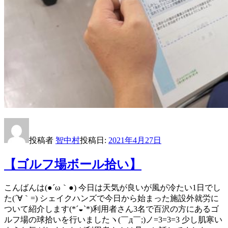
投稿者
智中村
投稿日:
2021年4月27日
【ゴルフ場ボール拾い】
こんばんは(●´ω｀●) 今日は天気が良いが風が冷たい1日でし
た(´∀｀=) シェイクハンズで今日から始まった施設外就労に
ついて紹介します(*´◒`*)利用者さん3名で百沢の方にあるゴ
ルフ場の球拾いを行いましたヽ(￣д￣;)ノ=3=3=3 少し肌寒い