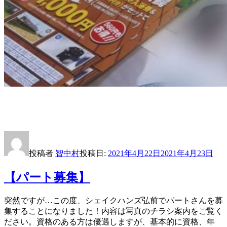
投稿者
智中村
投稿日:
2021年4月22日
2021年4月23日
【パート募集】
突然ですが…この度、シェイクハンズ弘前でパートさんを募
集することになりました！内容は写真のチラシ案内をご覧く
ださい。資格のある方は優遇しますが、基本的に資格、年