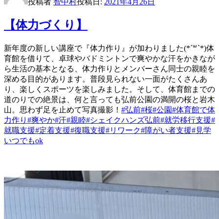
投稿者
智中村
投稿日:
2021年4月26日
【体力づくり】
新年度の新しい講座で『体力作り』が加わりました(*´꒳`*)体
育館を借りて、卓球やバドミントンで爽やかな汗をかきなが
ら生活の基本となる、体力作りとメンバーさん同士の親睦を
深める目的があります。普段見られない一面がたくさんあ
り、楽しくスポーツを楽しみました。そして、体育館までの
道のりでの絶景は、何と言っても弘前公園の満開の桜と岩木
山。思わず足を止めて写真撮影！
#弘前
#桜
#公園
#体育館で体
力作り
#爽やか
#汗
#親睦
#シェイクハンズ弘前
#就労移行支援
#
就職支援
#定着支援
#復職支援
#リワーク
#障がい者支援
#見学
いつでもok