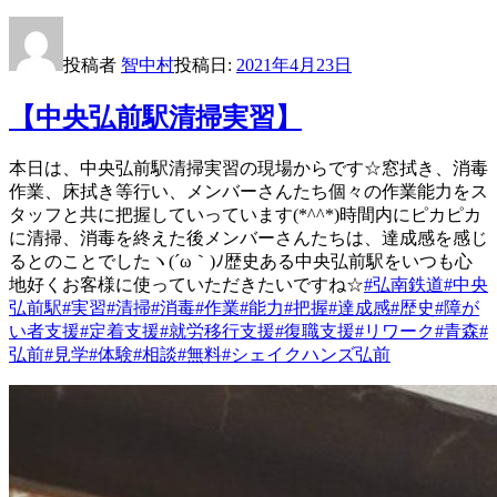
投稿者
智中村
投稿日:
2021年4月23日
【中央弘前駅清掃実習】
本日は、中央弘前駅清掃実習の現場からです☆窓拭き、消毒
作業、床拭き等行い、メンバーさんたち個々の作業能力をス
タッフと共に把握していっています(*^^*)時間内にピカピカ
に清掃、消毒を終えた後メンバーさんたちは、達成感を感じ
るとのことでしたヽ(´ω｀)ﾉ歴史ある中央弘前駅をいつも心
地好くお客様に使っていただきたいですね☆
#弘南鉄道
#中央
弘前駅
#実習
#清掃
#消毒
#作業
#能力
#把握
#達成感
#歴史
#障が
い者支援
#定着支援
#就労移行支援
#復職支援
#リワーク
#青森
#
弘前
#見学
#体験
#相談
#無料
#シェイクハンズ弘前