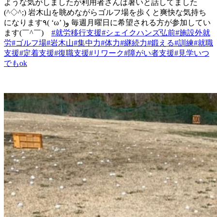
ような気がしましたが利用者さんは暑いと話してました
(^◇^;) 岩木山を眺めながらゴルフ場を歩くと爽快な気持ち
になります٩( ‘ω’ )و 毎週月曜日に希望される方が参加してい
ます(￣^￣)ゞ
#就労移行支援
#シェイクハンズ弘前
#施設外就
労
#ゴルフ場
#岩木山
#集中力
#体力
#継続力
#鍛える
#訓練
#就職
支援
#定着支援
#復職支援
#リワーク
#障がい者支援
#見学いつ
でもok