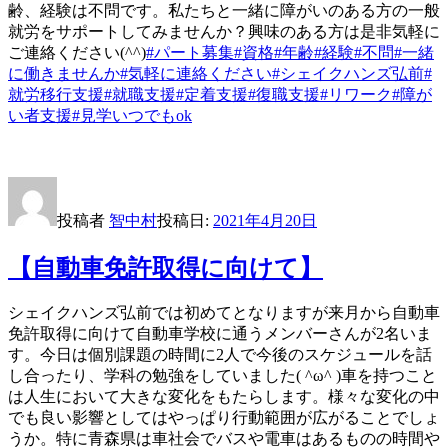
齢、経験は不問です。私たちと一緒に障がいのある方の一般
就労をサポートしてみませんか？興味のある方は是非気軽に
ご連絡ください(^^)
#パート募集
#資格
#年齢
#経験
#不問
#一緒
に働きませんか
#気軽に連絡ください
#シェイクハンズ弘前
#
就労移行支援
#就職支援
#定着支援
#復職支援
#リワーク
#障が
い者支援
#見学いつでもok
投稿者
智中村
投稿日:
2021年4月20日
【自動車免許取得に向けて】
シェイクハンズ弘前では初めてとなりますが来月から自動車
免許取得に向けて自動車学校に通うメンバーさんが2名いま
す。今日は個別課題の時間に2人で今後のスケジュールを話
し合ったり、学科の勉強をしていました( ^ω^ )車を持つこと
は人生において大きな変化をもたらします。様々な変化の中
でも良い影響としてはやっぱり行動範囲が広がることでしょ
うか。特に青森県は車社会でバスや電車はあるものの時間や