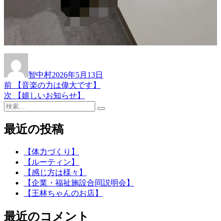
投
投
稿
稿
智中村
2026年5月13日
者
日:
前
前
【音楽の力は偉大です】
投
の
次
次
【嬉しいお知らせ】
稿
検
投
の
検
索:
稿:
投
ナ
索
稿:
最近の投稿
ビ
ゲ
【体力づくり】
【ルーティン】
ー
【感じ方は様々】
シ
【企業・福祉施設合同説明会】
【王林ちゃんのお店】
ョ
ン
最近のコメント