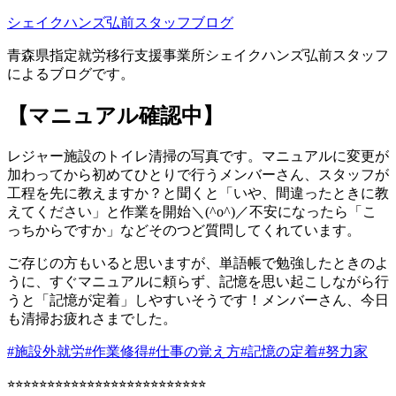
コ
シェイクハンズ弘前スタッフブログ
ン
青森県指定就労移行支援事業所シェイクハンズ弘前スタッフ
テ
によるブログです。
ン
ツ
【マニュアル確認中】
へ
ス
キ
レジャー施設のトイレ清掃の写真です。マニュアルに変更が
ッ
加わってから初めてひとりで行うメンバーさん、スタッフが
プ
工程を先に教えますか？と聞くと「いや、間違ったときに教
えてください」と作業を開始＼(^o^)／不安になったら「こ
っちからですか」などそのつど質問してくれています。
ご存じの方もいると思いますが、単語帳で勉強したときのよ
うに、すぐマニュアルに頼らず、記憶を思い起こしながら行
うと「記憶が定着」しやすいそうです！メンバーさん、今日
も清掃お疲れさまでした。
#施設外就労
#作業修得
#仕事の覚え方
#記憶の定着
#努力家
⭐︎⭐︎⭐︎⭐︎⭐︎⭐︎⭐︎⭐︎⭐︎⭐︎⭐︎⭐︎⭐︎⭐︎⭐︎⭐︎⭐︎⭐︎⭐︎⭐︎⭐︎⭐︎⭐︎⭐︎⭐︎