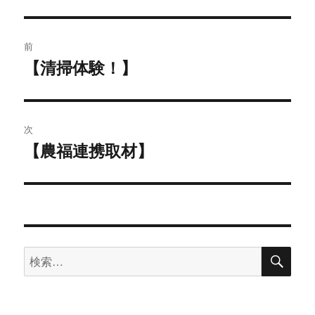
投
前
稿
【清掃体験！】
前
の
ナ
投
ビ
稿:
次
ゲ
【農福連携取材】
次
の
ー
投
シ
稿:
ョ
検
検
索
ン
索: