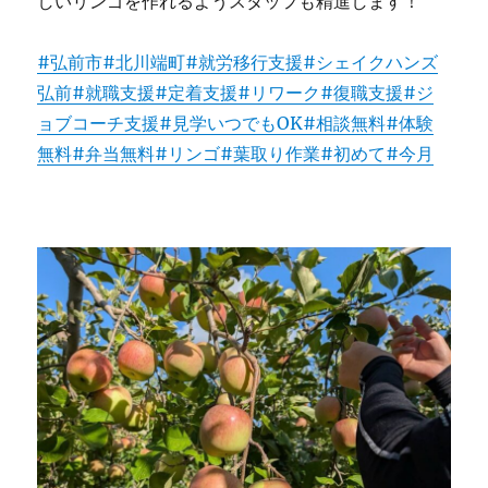
しいリンゴを作れるようスタッフも精進します！
#弘前市
#北川端町
#就労移行支援
#シェイクハンズ
弘前
#就職支援
#定着支援
#リワーク
#復職支援
#ジ
ョブコーチ支援
#見学いつでもOK
#相談無料
#体験
無料
#弁当無料
#リンゴ
#葉取り作業
#初めて
#今月