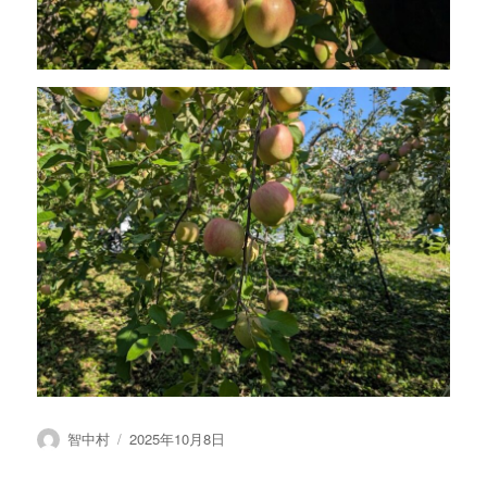
投
投
智中村
2025年10月8日
稿
稿
者
日: