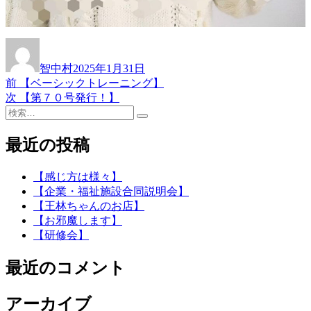
投
投
稿
稿
智中村
2025年1月31日
者
日:
前
前
【ベーシックトレーニング】
投
の
次
次
【第７０号発行！】
稿
検
投
の
検
索:
稿:
投
ナ
索
稿:
最近の投稿
ビ
ゲ
【感じ方は様々】
【企業・福祉施設合同説明会】
ー
【王林ちゃんのお店】
シ
【お邪魔します】
【研修会】
ョ
ン
最近のコメント
アーカイブ