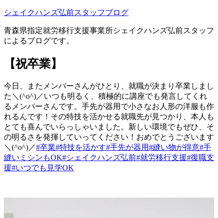
コ
シェイクハンズ弘前スタッフブログ
ン
青森県指定就労移行支援事業所シェイクハンズ弘前スタッフ
テ
によるブログです。
ン
ツ
【祝卒業】
へ
ス
キ
今日、またメンバーさんがひとり、就職が決まり卒業しまし
ッ
た＼(^o^)／いつも明るく、積極的に講座でも発言してくれ
プ
るメンバーさんです。手先が器用で小さなお人形の洋服も作
れるんです！その特技を活かせる就職先が見つかり、本人も
とても喜んでいらっしゃいました。新しい環境でもぜひ、そ
の明るさを発揮していってください！おめでとうございます
＼(^o^)／
#卒業
#特技を活かす
#手先が器用
#縫い物が得意
#手
縫いミシンもOK
#シェイクハンズ弘前
#就労移行支援
#復職支
援
#いつでも見学OK